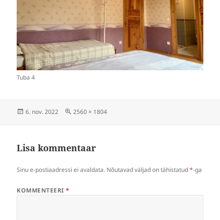
Tuba 4
Postitatud
Täissuuruses
6. nov. 2022
2560 × 1804
Lisa kommentaar
Sinu e-postiaadressi ei avaldata.
Nõutavad väljad on tähistatud
*
-ga
KOMMENTEERI
*