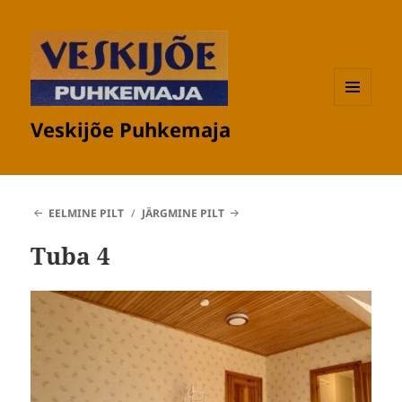
MENÜÜ
Veskijõe Puhkemaja
JA
MOODULID
EELMINE PILT
JÄRGMINE PILT
Tuba 4