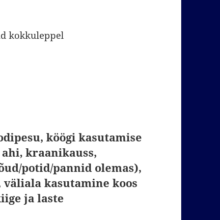
ind kokkuleppel
odipesu, köögi kasutamise
 ahi, kraanikauss,
õud/potid/pannid olemas),
 väliala kasutamine koos
iige ja laste