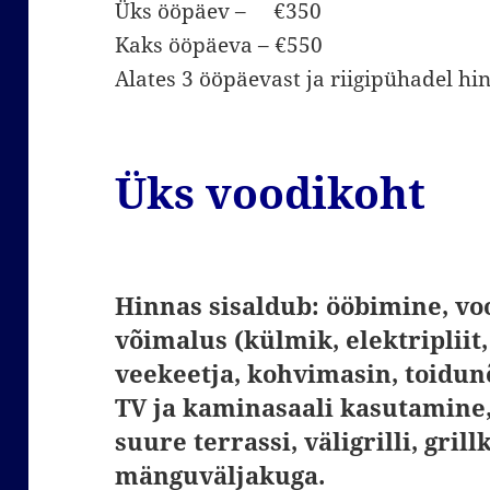
Üks ööpäev – €350
Kaks ööpäeva – €550
Alates 3 ööpäevast ja riigipühadel h
Üks voodikoht
Hinnas sisaldub: ööbimine, vo
võimalus (külmik, elektripliit,
veekeetja, kohvimasin, toidun
TV ja kaminasaali kasutamine,
suure terrassi, väligrilli, grillk
mänguväljakuga.