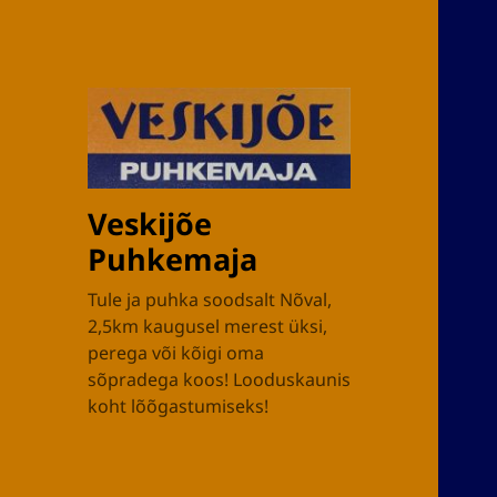
Veskijõe
Puhkemaja
Tule ja puhka soodsalt Nõval,
2,5km kaugusel merest üksi,
perega või kõigi oma
sõpradega koos! Looduskaunis
koht lõõgastumiseks!