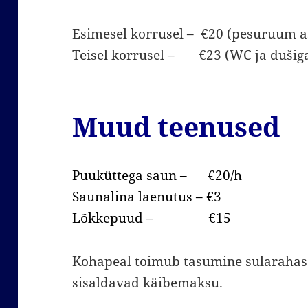
Esimesel korrusel – €20 (pesuruum a
Teisel korrusel – €23 (WC ja dušiga
Muud teenused
Puuküttega saun – €20/h
Saunalina laenutus – €3
Lõkkepuud – €15
Kohapeal toimub tasumine sularahas
sisaldavad käibemaksu.