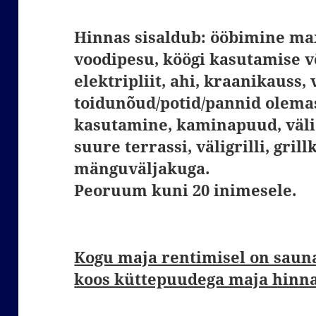
Hinnas sisaldub: ööbimine max
voodipesu, köögi kasutamise 
elektripliit, ahi, kraanikauss,
toidunõud/potid/pannid olemas
kasutamine, kaminapuud, väli
suure terrassi, väligrilli, grillk
mänguväljakuga.
Peoruum
kuni 20 inimesele.
Kogu maja rentimisel on saun
koos küttepuudega maja hinna