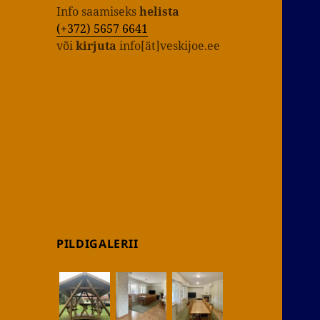
Info saamiseks
helista
(+372) 5657 6641
või
kirjuta
info[ät]veskijoe.ee
PILDIGALERII