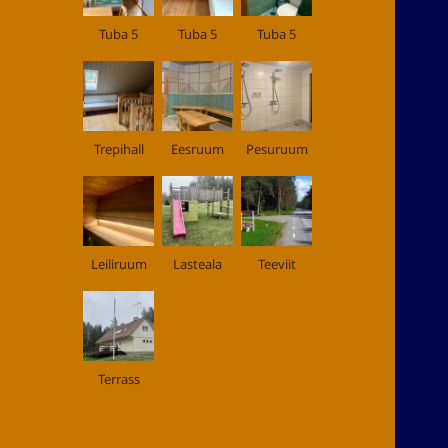
Tuba 5
Tuba 5
Tuba 5
Trepihall
Eesruum
Pesuruum
Leiliruum
Lasteala
Teeviit
Terrass