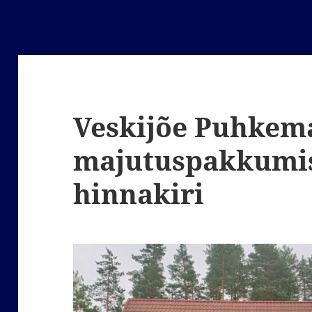
Veskijõe Puhkem
majutuspakkumis
hinnakiri