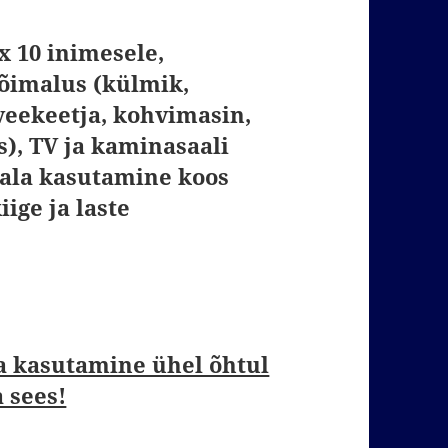
 10 inimesele,
võimalus (külmik,
 veekeetja, kohvimasin,
), TV ja kaminasaali
ala kasutamine koos
iige ja laste
a kasutamine ühel õhtul
 sees!