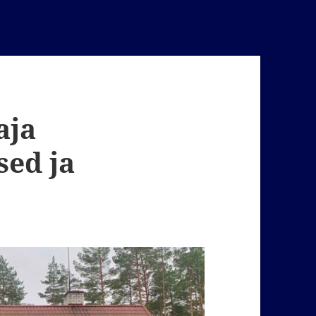
aja
ed ja