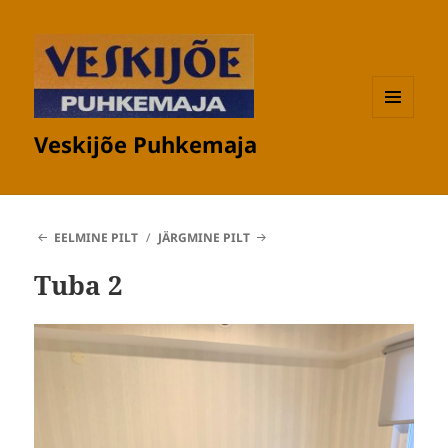
MENÜÜ
Veskijõe Puhkemaja
JA
MOODULID
EELMINE PILT
JÄRGMINE PILT
Tuba 2