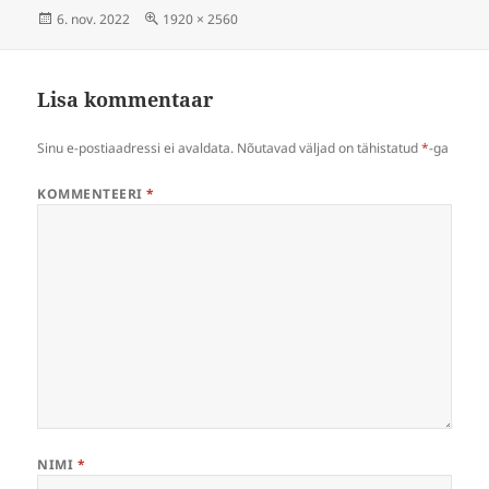
Postitatud
Täissuuruses
6. nov. 2022
1920 × 2560
Lisa kommentaar
Sinu e-postiaadressi ei avaldata.
Nõutavad väljad on tähistatud
*
-ga
KOMMENTEERI
*
NIMI
*